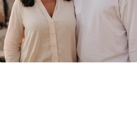
mageprofil
Bukplastikk er et kirurgisk inngrep som
strammer mageregionen ved å fjerne
hudoverskudd og eventuelt reparere delte
magemuskler. Dette gir en jevnere, fastere
og mer definert mage. Hos C Spesialist
utføres mageplastikk med moderne teknikker
som gir naturlige resultater, sikre
arrplasseringer og en trygg tilhelingsprosess.
Ideelt etter graviditet, vektnedgang eller når
huden ikke trekker seg tilbake.
Hva er bukplastikk?
Bukplastikk, også kalt mageplastikk, er et kirurgisk