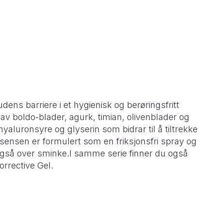
ens barriere i et hygienisk og berøringsfritt
av boldo-blader, agurk, timian, olivenblader og
aluronsyre og glyserin som bidrar til å tiltrekke
ensen er formulert som en friksjonsfri spray og
 også over sminke.I samme serie finner du også
rrective Gel.