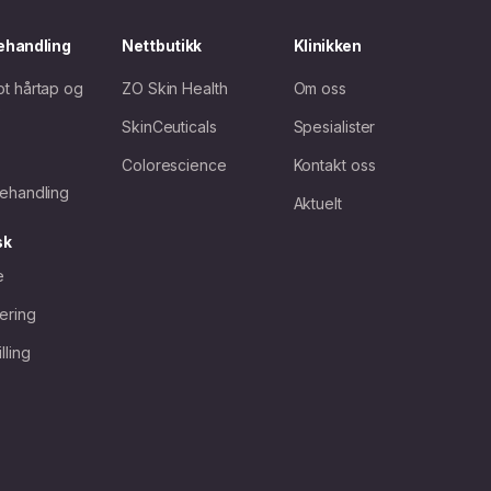
ehandling
Nettbutikk
Klinikken
t hårtap og
ZO Skin Health
Om oss
e
SkinCeuticals
Spesialister
Colorescience
Kontakt oss
ehandling
Aktuelt
sk
e
iering
lling