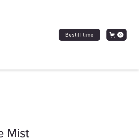
Bestill time
0
e Mist