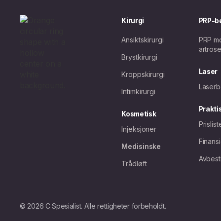
Kirurgi
PRP-b
Ansiktskirurgi
PRP mo
artros
Brystkirurgi
Laser
Kroppskirurgi
Laserb
Intimkirurgi
Prakti
Kosmetisk
Prislist
Injeksjoner
Finans
Medisinske
Avbesti
Trådløft
© 2026 C Spesialist. Alle rettigheter forbeholdt.