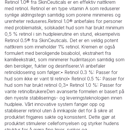
Retinol 1.0® fra SkinCeuticals er en effektiv nattkrem
med retinol. Retinol er en type vitamin A som reduserer
synlige aldringstegn samtidig som porene minimeres og
urenheter reduseres.Retinol 1.0® anbefales for personer
med problematisk, solskadet hud som har brukt minimum
0,5 % retinol i sin hudpleierutine en stund, eksempelvis
Retinol 0.5® fra SkinCeuticals. Det er en veldig potent
nattkrem som inneholder 1% retinol. Kremen er også
formulert med beroligende bisabolol, ekstrahert fra
kamilleekstrakt, som minimerer hudirritasjon samtidig som
den beroliger, fukter og desinfiserer.Vi anbefaler
retinoldosering som følger:• Retinol 0.3 %: Passer for
hud som ikke er vant til retinol• Retinol 0.5 %: Passer for
hud som har brukt retinol 0,3• Retinol 1.0 %: Passer for
vante retinolbrukereDen avanserte formelen er basert på
den nyeste stabiliserings- og leveringsteknologien innen
hudpleie. Vårt innovative system fanger opp og
stabiliserer retinol uten å innkapsle det for å sikre at
produktet frigjøres sakte og konsistent. Dette gjør at
produktet stimulerer cellefornyelsen og styrker hudens
struktur for å gjøre fine linjer, rynker og