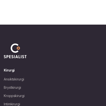
beskyttelse, beroligende og visuell oppkvikning til
øyeområdet og er spesielt egnet for tørr og aldrende
hud.
Kirurgi
Ansiktskirurgi
Brystkirurgi
Kroppskirurgi
Intimkirurgi