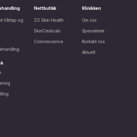
ehandling
Nettbutikk
Klinikken
t hårtap og
ZO Skin Health
Om oss
e
SkinCeuticals
Spesialister
Colorescience
Kontakt oss
ehandling
Aktuelt
sk
e
iering
lling