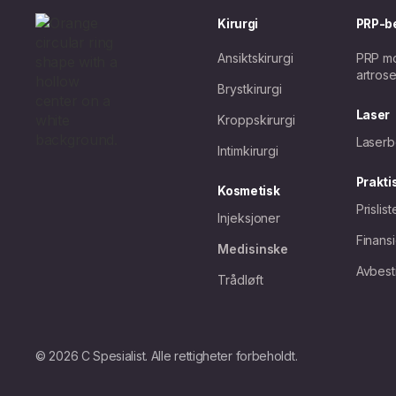
Kirurgi
PRP-b
Ansiktskirurgi
PRP mo
artros
Brystkirurgi
Laser
Kroppskirurgi
Laserb
Intimkirurgi
Prakti
Kosmetisk
Prislist
Injeksjoner
Finans
Medisinske
Avbesti
Trådløft
© 2026 C Spesialist. Alle rettigheter forbeholdt.