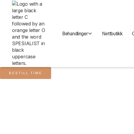
Behandlinger
Nettbutikk
BESTILL TIME
Alle produkter
Exfoliating Polish