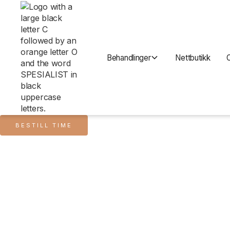
Behandlinger
Nettbutikk
BESTILL TIME
Alle produkter
Tripeptide-R Neck Repair 50 ml