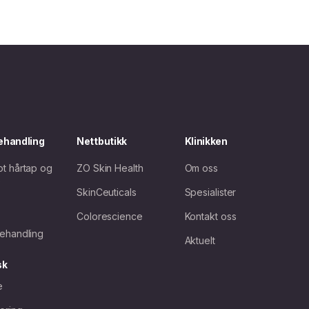
ehandling
Nettbutikk
Klinikken
t hårtap og
ZO Skin Health
Om oss
e
SkinCeuticals
Spesialister
Colorescience
Kontakt oss
ehandling
Aktuelt
sk
e